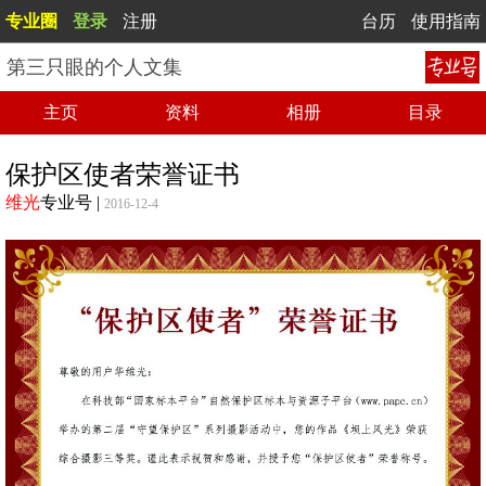
专业圈
登录
注册
台历
使用指南
第三只眼的个人文集
主页
资料
相册
目录
保护区使者荣誉证书
维光
专业号
|
2016-12-4