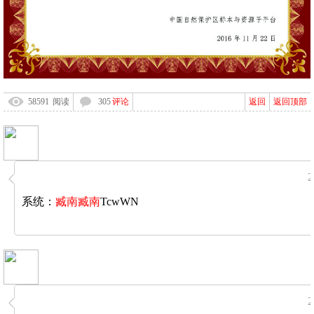
58591
阅读
305
评论
返回
返回顶部
◆
◆
系统：
臧南
臧南
TcwWN
◆
◆