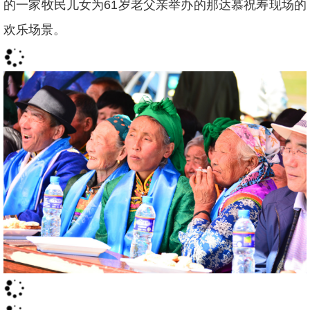
的一家牧民儿女为61岁老父亲举办的那达慕祝寿现场的
欢乐场景。