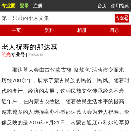
专业圈
登录
注册
台历
使用指南
第三只眼的个人文集
主页
资料
相册
目录
老人祝寿的那达慕
维光
专业号
|
2016-8-30
那达慕大会由古代蒙古族“祭敖包”活动演变而来，
历经700余年，展示了蒙古民族的民俗、民风。随着时
代的变迁、经济的发展，这种民族文化传承经久不衰。
近年来，在内蒙古农牧区，随着牧民生活水平的提高，
越来越多的人选择举办小型那达慕大会为老人祝寿。影
像反映的是2016年8月21日，内蒙古通辽市科尔沁草原